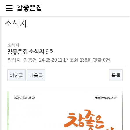
참좋은집
소식지
소식지
참좋은집 소식지 9호
작성자
김동건
24-08-20 11:17
조회
138회
댓글
0건
이전글
다음글
목록
본문