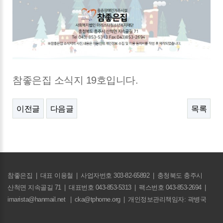
참좋은집 소식지 19호입니다.
이전글
다음글
목록
참좋은집
|
대표 이용철
|
사업자번호 303-82-65892
|
충청북도 충주시
산척면 지속골길 71
|
대표번호 043-853-5313
|
팩스번호 043-853-2694
|
imarista@hanmail.net
|
cka@tphome.org
|
개인정보관리책임자: 곽병국