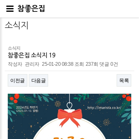
참좋은집
소식지
소식지
참좋은집 소식지 19
작성자
관리자
25-01-20 08:38
조회
237회
댓글
0건
이전글
다음글
목록
본문