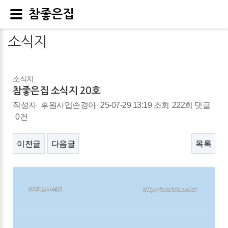
참좋은집
소식지
소식지
참좋은집 소식지 20호
작성자
후원사업손경아
25-07-29 13:19
조회
222회
댓글
0건
이전글
다음글
목록
본문