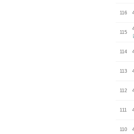
116
115
114
113
112
111
110