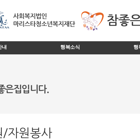
안내
행복소식
행
참좋은집입니다.
원/자원봉사