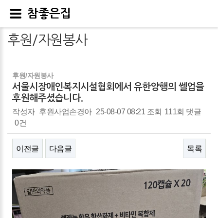
참좋은집
후원/자원봉사
후원/자원봉사
서울시장애인복지시설협회에서 유한양행의 쎌업을
후원해주셨습니다.
작성자
후원사업손경아
25-08-07 08:21
조회
111회
댓글
0건
이전글
다음글
목록
본문