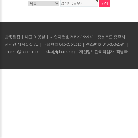
참좋은집
|
대표 이용철
|
사업자번호 303-82-65892
|
충청북도 충주시
산척면 지속골길 71
|
대표번호 043-853-5313
|
팩스번호 043-853-2694
|
imarista@hanmail.net
|
cka@tphome.org
|
개인정보관리책임자: 곽병국