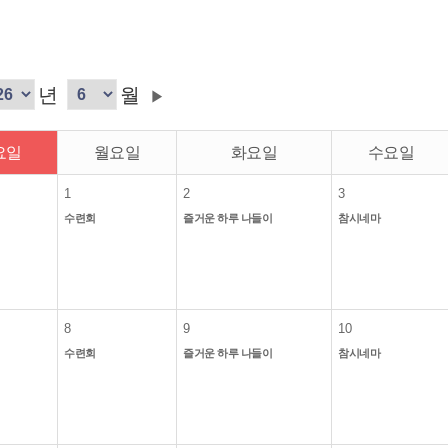
년
월
▶
요일
월요일
화요일
수요일
1
2
3
수련회
즐거운 하루 나들이
참시네마
8
9
10
수련회
즐거운 하루 나들이
참시네마