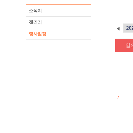
소식지
갤러리
◀
행사일정
일
7