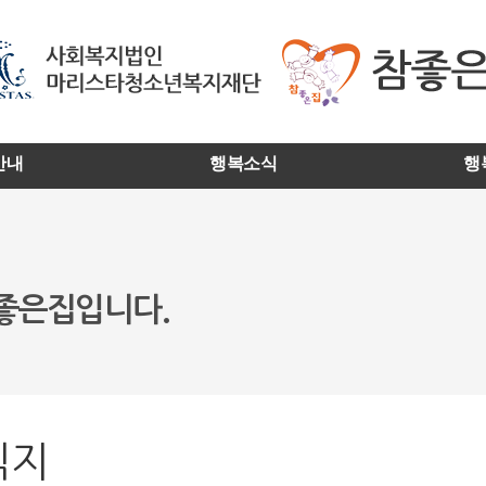
안내
행복소식
행
참좋은집입니다.
식지