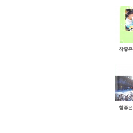
참좋은
참좋은